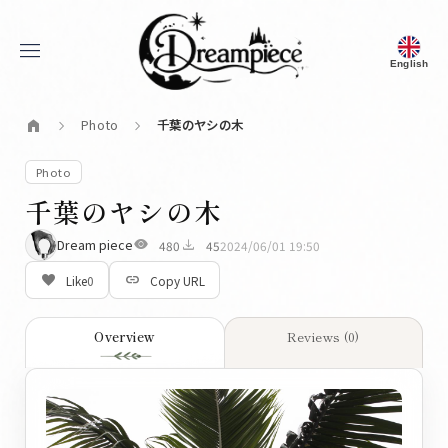
menu
English
Dream Piece
home
Photo
千葉のヤシの木
chevron_right
chevron_right
Photo
千葉のヤシの木
visibility
download
Dream piece
480
45
2024/06/01 19:50
favorite_border
link
Like
0
Copy URL
Overview
Reviews (0)