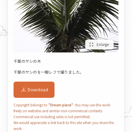
zoom_out_map
Enlarge
千葉のヤシの木
千葉のヤシのを一眼レフで撮りました。
Download
Copyright belongs to
"Dream piece"
. You may use this work
freely on websites and similar non-commercial contexts.
Commercial use including sales is not permitted.
We would appreciate a link back to this site when you share the
work.