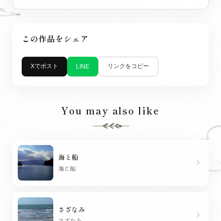
この作品をシェア
Xでポスト
リンクをコピー
LINE
You may also like
海と船
chevron_right
海と船
さざなみ
chevron_right
さざなみ