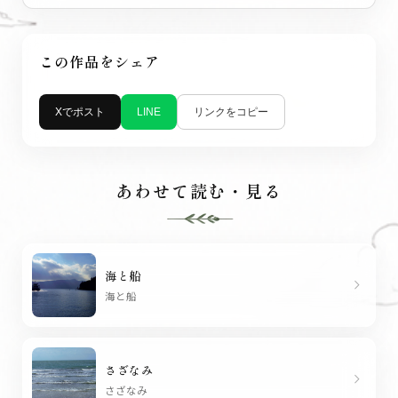
この作品をシェア
Xでポスト
リンクをコピー
LINE
あわせて読む・見る
海と船
chevron_right
海と船
さざなみ
chevron_right
さざなみ