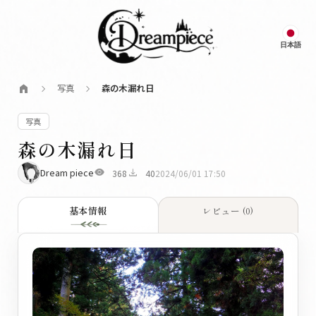
日本語
Dream Piece
home
写真
森の木漏れ日
chevron_right
chevron_right
写真
森の木漏れ日
visibility
download
Dream piece
368
40
2024/06/01 17:50
基本情報
レビュー (0)