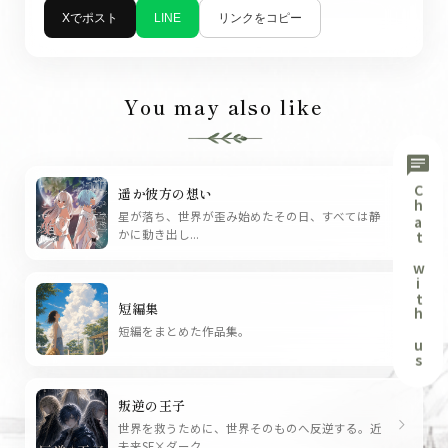
勝者へと融合される。 融合は力を与えると同時に、記憶も
Xでポスト
リンクをコピー
LINE
価値観も少しずつ混ざり合い、やがて人を変えていく。
“終の世界”に生きる湊も、その戦いの渦に巻き込まれてい
く。 彼と幼馴染の結菜は、まるで子供のまま大人になった
You may also like
かのような存在だった。 だが、魂の融合が進むたびに、彼
女は少しずつ“元の世界の結菜”へと近づいていく。 それは
chat
湊自身も同じだった。彼も次第に“元の世界の自分”へと変
Chat with us
遥か彼方の想い
わりゆく。
chevron_right
星が落ち、世界が歪み始めたその日、すべては静
かに動き出し...
魂の戦いで姿を現す三人の従者。希望、破壊、慈愛。 神託
に従う者。力で全てをねじ伏せる者。無垢な心で導きを与
える者。 彼らは神の従者として、湊と結菜の前に現れ、迷
短編集
わせ、試し、選択を迫る存在となる。
chevron_right
短編をまとめた作品集。
重なっていく記憶。強まっていく魂力。揺らいでいく人間
性。 魂の融合で、変わりゆく中で、湊の胸には葛藤が芽生
叛逆の王子
える。過去に縛られるのか、それとも変化を受け入れて未
chevron_right
世界を救うために、世界そのものへ反逆する。近
来へと踏み出すのか。
未来SF×ダーク...