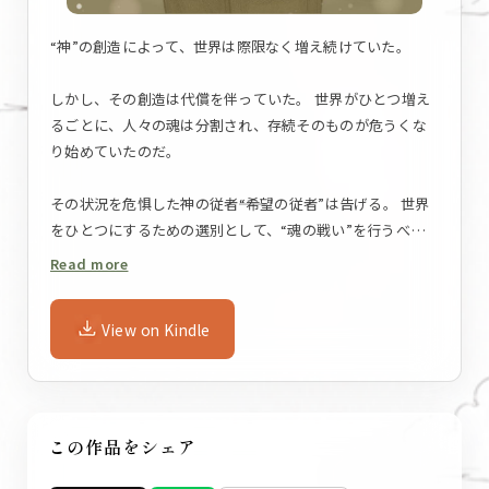
“神”の創造によって、世界は際限なく増え続けていた。
しかし、その創造は代償を伴っていた。 世界がひとつ増え
るごとに、人々の魂は分割され、存続そのものが危うくな
り始めていたのだ。
その状況を危惧した神の従者――“希望の従者”は告げる。 世界
をひとつにするための選別として、“魂の戦い”を行うべき
だと。
Read more
魂の戦いは文字通りに魂での戦いだ。 身体から解き放たれ
View on Kindle
た魂は、不思議な力を扱えるようになる。 それは“魂力”と
呼ばれ、特殊な力を発揮し、肉体を凌駕する身体能力をも
たらす。
魂の戦いでは、無作為に選ばれた二つの世界が、その力を
この作品をシェア
用いて激突する。 敗れた世界は消滅し、そこに生きた魂は