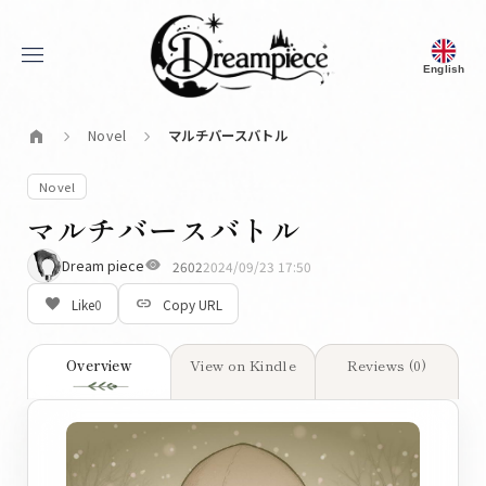
menu
English
Dream Piece
home
Novel
マルチバースバトル
chevron_right
chevron_right
Novel
マルチバースバトル
visibility
Dream piece
2602
2024/09/23 17:50
favorite_border
link
Like
0
Copy URL
Overview
View on Kindle
Reviews (0)