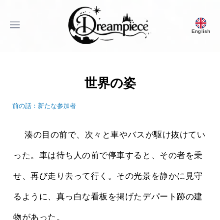
menu
English
Dream Piece
世界の姿
前の話：新たな参加者
 　湊の目の前で、次々と車やバスが駆け抜けてい
った。車は待ち人の前で停車すると、その者を乗
せ、再び走り去って行く。その光景を静かに見守
るように、真っ白な看板を掲げたデパート跡の建
物があった。