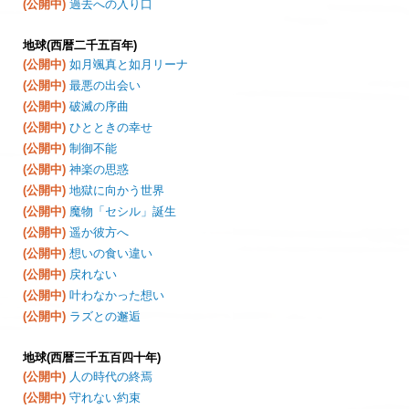
(公開中)
過去への入り口
地球(西暦二千五百年)
(公開中)
如月颯真と如月リーナ
(公開中)
最悪の出会い
(公開中)
破滅の序曲
(公開中)
ひとときの幸せ
(公開中)
制御不能
(公開中)
神楽の思惑
(公開中)
地獄に向かう世界
(公開中)
魔物「セシル」誕生
(公開中)
遥か彼方へ
(公開中)
想いの食い違い
(公開中)
戻れない
(公開中)
叶わなかった想い
(公開中)
ラズとの邂逅
地球(西暦三千五百四十年)
(公開中)
人の時代の終焉
(公開中)
守れない約束