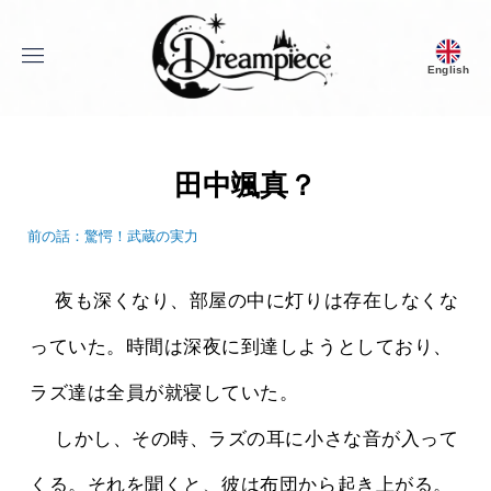
menu
English
Dream Piece
田中颯真？
前の話：驚愕！武蔵の実力
 　夜も深くなり、部屋の中に灯りは存在しなくな
っていた。時間は深夜に到達しようとしており、
ラズ達は全員が就寝していた。
 　しかし、その時、ラズの耳に小さな音が入って
くる。それを聞くと、彼は布団から起き上がる。