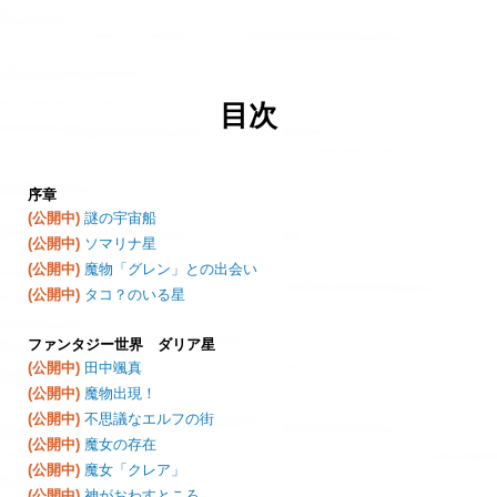
目次
序章
(公開中)
謎の宇宙船
(公開中)
ソマリナ星
(公開中)
魔物「グレン」との出会い
(公開中)
タコ？のいる星
ファンタジー世界 ダリア星
(公開中)
田中颯真
(公開中)
魔物出現！
(公開中)
不思議なエルフの街
(公開中)
魔女の存在
(公開中)
魔女「クレア」
(公開中)
神がおわすところ