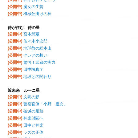
(公開中)
魔女の生贄
(公開中)
機械仕掛けの神
侍が住む 侍の星
(公開中)
宮本武蔵
(公開中)
佐々木小次郎
(公開中)
地球教の総本山
(公開中)
クレアの想い
(公開中)
驚愕！武蔵の実力
(公開中)
田中颯真？
(公開中)
地球との関わり
近未来 ルーニ星
(公開中)
文明の影
(公開中)
警察官僚「小野 慶次」
(公開中)
破滅の足跡
(公開中)
神楽財閥へ
(公開中)
田中と神楽
(公開中)
ラズの正体