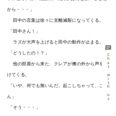
から・・・」
 　田中の言葉は徐々に支離滅裂になってくる。
 「田中さん！」
 　ラズが大声を上げると田中の動作が止まる。
chat
 「どうしたの！？」
Chat with us
 　他の部屋から来た、クレアが襖の外から声をか
けてくる。
 「いや、何でも無いんだ。起こしちゃって、ごめ
ん」
 「そう・・・」