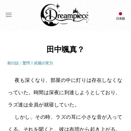
menu
日本語
Dream Piece
田中颯真？
前の話：驚愕！武蔵の実力
 　夜も深くなり、部屋の中に灯りは存在しなくな
っていた。時間は深夜に到達しようとしており、
ラズ達は全員が就寝していた。
 　しかし、その時、ラズの耳に小さな音が入って
くる。それを聞くと、彼は布団から起き上がる。