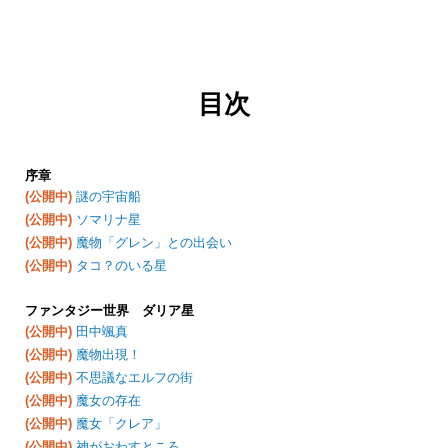
目次
序章
(公開中)
謎の宇宙船
(公開中)
ソマリナ星
(公開中)
魔物「グレン」との出会い
(公開中)
タコ？のいる星
ファンタジー世界 ダリア星
(公開中)
田中颯真
(公開中)
魔物出現！
(公開中)
不思議なエルフの街
(公開中)
魔女の存在
(公開中)
魔女「クレア」
(公開中)
神がおわすところ