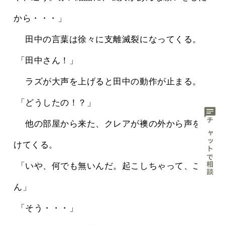
から・・・」
 　田中の言葉は徐々に支離滅裂になってくる。
 「田中さん！」
 　ラズが大声を上げると田中の動作が止まる。
 「どうしたの！？」
chat
 　他の部屋から来た、クレアが襖の外から声をか
チャットで相談
けてくる。
 「いや、何でも無いんだ。起こしちゃって、ごめ
ん」
 「そう・・・」