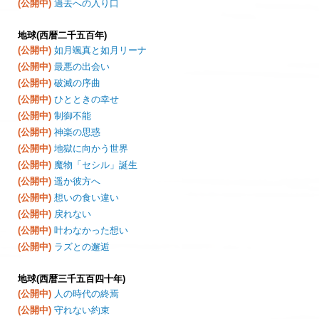
(公開中)
過去への入り口
地球(西暦二千五百年)
(公開中)
如月颯真と如月リーナ
(公開中)
最悪の出会い
(公開中)
破滅の序曲
(公開中)
ひとときの幸せ
(公開中)
制御不能
(公開中)
神楽の思惑
(公開中)
地獄に向かう世界
(公開中)
魔物「セシル」誕生
(公開中)
遥か彼方へ
(公開中)
想いの食い違い
(公開中)
戻れない
(公開中)
叶わなかった想い
(公開中)
ラズとの邂逅
地球(西暦三千五百四十年)
(公開中)
人の時代の終焉
(公開中)
守れない約束