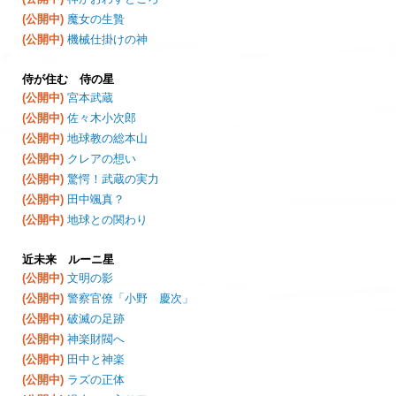
(公開中)
魔女の生贄
(公開中)
機械仕掛けの神
侍が住む 侍の星
(公開中)
宮本武蔵
(公開中)
佐々木小次郎
(公開中)
地球教の総本山
(公開中)
クレアの想い
(公開中)
驚愕！武蔵の実力
(公開中)
田中颯真？
(公開中)
地球との関わり
近未来 ルーニ星
(公開中)
文明の影
(公開中)
警察官僚「小野 慶次」
(公開中)
破滅の足跡
(公開中)
神楽財閥へ
(公開中)
田中と神楽
(公開中)
ラズの正体