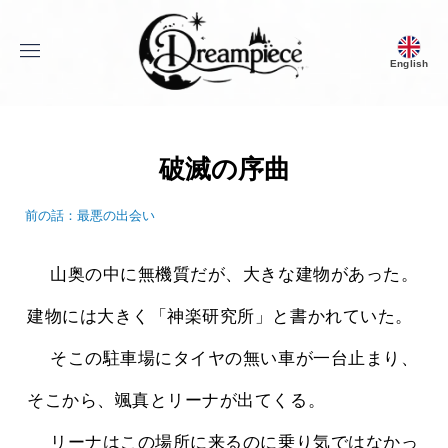
menu
English
Dream Piece
破滅の序曲
前の話：最悪の出会い
 　山奥の中に無機質だが、大きな建物があった。
建物には大きく「神楽研究所」と書かれていた。
 　そこの駐車場にタイヤの無い車が一台止まり、
そこから、颯真とリーナが出てくる。
 　リーナはこの場所に来るのに乗り気ではなかっ