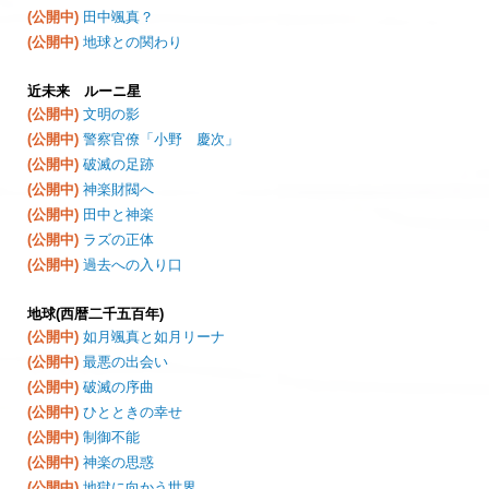
(公開中)
田中颯真？
(公開中)
地球との関わり
近未来 ルーニ星
(公開中)
文明の影
(公開中)
警察官僚「小野 慶次」
(公開中)
破滅の足跡
(公開中)
神楽財閥へ
(公開中)
田中と神楽
(公開中)
ラズの正体
(公開中)
過去への入り口
地球(西暦二千五百年)
(公開中)
如月颯真と如月リーナ
(公開中)
最悪の出会い
(公開中)
破滅の序曲
(公開中)
ひとときの幸せ
(公開中)
制御不能
(公開中)
神楽の思惑
(公開中)
地獄に向かう世界