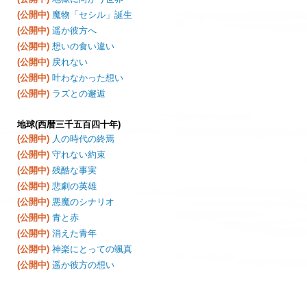
(公開中)
魔物「セシル」誕生
(公開中)
遥か彼方へ
(公開中)
想いの食い違い
(公開中)
戻れない
(公開中)
叶わなかった想い
(公開中)
ラズとの邂逅
地球(西暦三千五百四十年)
(公開中)
人の時代の終焉
(公開中)
守れない約束
(公開中)
残酷な事実
(公開中)
悲劇の英雄
(公開中)
悪魔のシナリオ
(公開中)
青と赤
(公開中)
消えた青年
(公開中)
神楽にとっての颯真
(公開中)
遥か彼方の想い