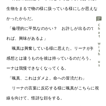
生物をまるで物の様に扱っている様にしか思えな
chat
かったからだ。
Chat with us
 「倫理的に平気なのかい？　お許しが出るのであ
れば、興味があるよ」
 　颯真は興奮している様に思えた。リーナが持つ
感想とは違うものを彼は持っているのだろう。リ
ーナは我慢できなくなってくる。
 「颯真、これはダメよ。命への冒涜だわ」
 　リーナの言葉に反応する様に颯真がこちらに視
線を向けて、怪訝な顔をする。