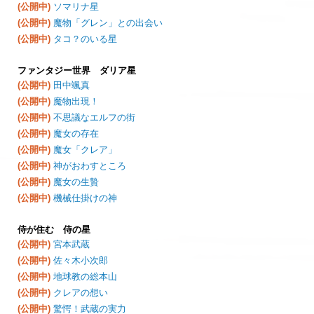
(公開中)
ソマリナ星
(公開中)
魔物「グレン」との出会い
(公開中)
タコ？のいる星
ファンタジー世界 ダリア星
(公開中)
田中颯真
(公開中)
魔物出現！
(公開中)
不思議なエルフの街
(公開中)
魔女の存在
(公開中)
魔女「クレア」
(公開中)
神がおわすところ
(公開中)
魔女の生贄
(公開中)
機械仕掛けの神
侍が住む 侍の星
(公開中)
宮本武蔵
(公開中)
佐々木小次郎
(公開中)
地球教の総本山
(公開中)
クレアの想い
(公開中)
驚愕！武蔵の実力