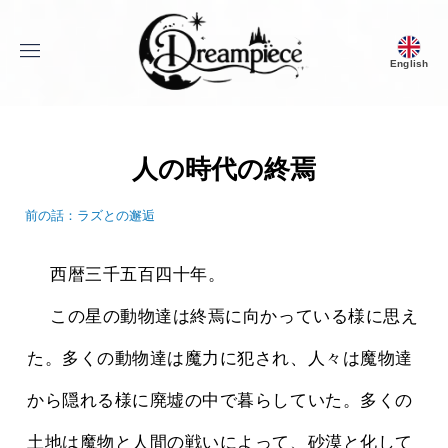
menu
English
Dream Piece
人の時代の終焉
前の話：ラズとの邂逅
 　西暦三千五百四十年。
 　この星の動物達は終焉に向かっている様に思え
た。多くの動物達は魔力に犯され、人々は魔物達
から隠れる様に廃墟の中で暮らしていた。多くの
土地は魔物と人間の戦いによって、砂漠と化して