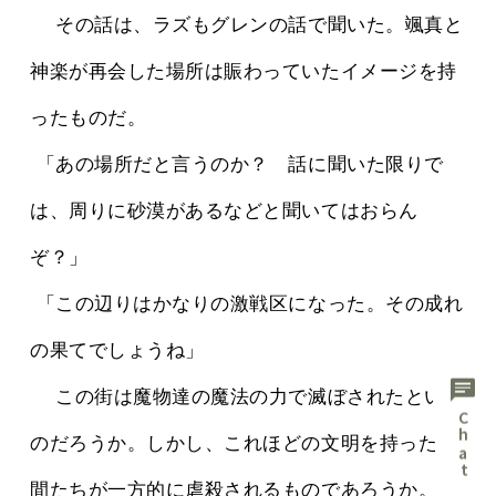
 　その話は、ラズもグレンの話で聞いた。颯真と
神楽が再会した場所は賑わっていたイメージを持
ったものだ。
 「あの場所だと言うのか？　話に聞いた限りで
は、周りに砂漠があるなどと聞いてはおらん
ぞ？」
 「この辺りはかなりの激戦区になった。その成れ
の果てでしょうね」
chat
 　この街は魔物達の魔法の力で滅ぼされたという
のだろうか。しかし、これほどの文明を持った人
間たちが一方的に虐殺されるものであろうか。重