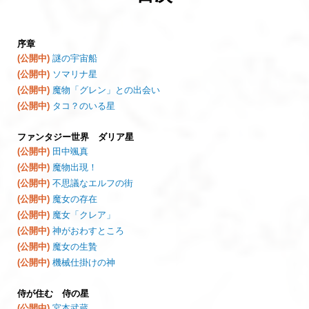
序章
(公開中)
謎の宇宙船
(公開中)
ソマリナ星
(公開中)
魔物「グレン」との出会い
(公開中)
タコ？のいる星
ファンタジー世界 ダリア星
(公開中)
田中颯真
(公開中)
魔物出現！
(公開中)
不思議なエルフの街
(公開中)
魔女の存在
(公開中)
魔女「クレア」
(公開中)
神がおわすところ
(公開中)
魔女の生贄
(公開中)
機械仕掛けの神
侍が住む 侍の星
(公開中)
宮本武蔵