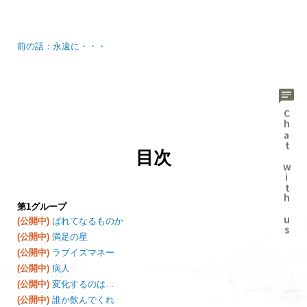
前の話：永遠に・・・
chat
Chat with us
目次
第1グループ
(公開中)
ばれてなるものか
(公開中)
満足の星
(公開中)
ラブイズマネー
(公開中)
病人
(公開中)
変化するのは…
(公開中)
誰か飲んでくれ