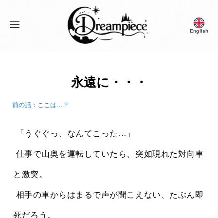
menu
English
Dream Piece
永遠に・・・
前の話：ここは…？
 「うぐぐっ、なんてこった…」
 仕事で山奥を運転していたら、突如現れた対向車
と激突。
 相手の車からはまるで声が聞こえない、たぶん即
死だろう。