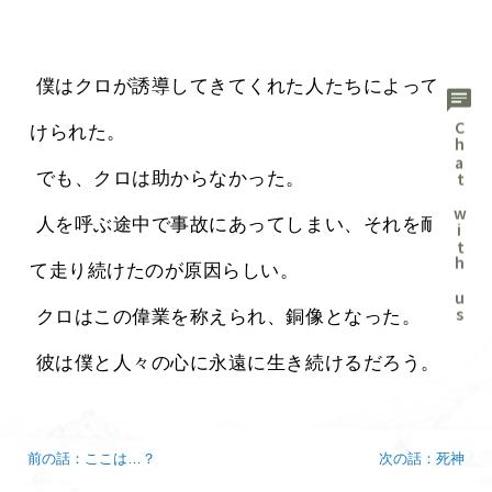
 僕はクロが誘導してきてくれた人たちによって助
chat
Chat with us
けられた。
 でも、クロは助からなかった。
 人を呼ぶ途中で事故にあってしまい、それを耐え
て走り続けたのが原因らしい。
 クロはこの偉業を称えられ、銅像となった。
 彼は僕と人々の心に永遠に生き続けるだろう。
前の話：ここは…？
次の話：死神