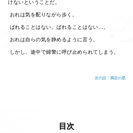
けないということだ。
 おれは気を配りながら歩く。
 ばれることはない。ばれることはない…。
 おれは自らの気を静めるように言う。
 しかし、途中で婦警に呼び止められてしまう。 
次の話：満足の星
目次