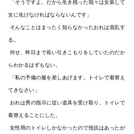
 「そうですよ。だから生き残った我々は女装して
女に化けなければならないんです」
 そんなことはまったく知らなかったおれは混乱す
る。
 何せ、昨日まで長い引きこもりをしていたのだか
らわかるはずもない。
 「私の予備の服を差しあげます。トイレで着替え
てきなさい」
 おれは男の指示に従い道具を受け取り、トイレで
着替えることにした。
 女性用のトイレしかなかったので抵抗はあったが