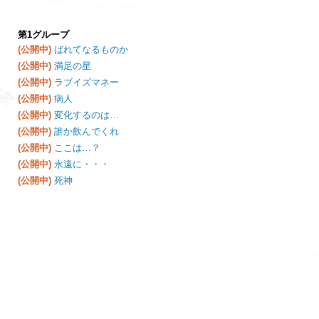
第1グループ
(公開中)
ばれてなるものか
(公開中)
満足の星
(公開中)
ラブイズマネー
(公開中)
病人
(公開中)
変化するのは…
(公開中)
誰か飲んでくれ
(公開中)
ここは…？
(公開中)
永遠に・・・
(公開中)
死神