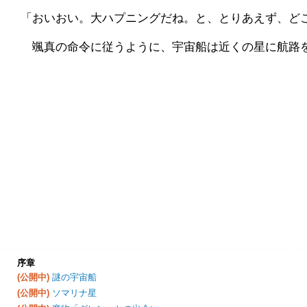
 「おいおい。大ハプニングだね。と、とりあえず、ど
 　颯真の命令に従うように、宇宙船は近くの星に航路
序章
(公開中)
謎の宇宙船
(公開中)
ソマリナ星