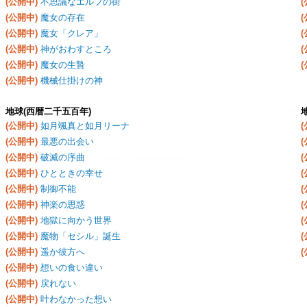
(公開中)
不思議なエルフの街
(公開中)
魔女の存在
(公開中)
魔女「クレア」
(公開中)
神がおわすところ
(公開中)
魔女の生贄
(公開中)
機械仕掛けの神
地球(西暦二千五百年)
(公開中)
如月颯真と如月リーナ
(公開中)
最悪の出会い
(公開中)
破滅の序曲
(公開中)
ひとときの幸せ
(公開中)
制御不能
(公開中)
神楽の思惑
(公開中)
地獄に向かう世界
(公開中)
魔物「セシル」誕生
(公開中)
遥か彼方へ
(公開中)
想いの食い違い
(公開中)
戻れない
(公開中)
叶わなかった想い