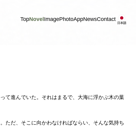
Top
Novel
Image
Photo
App
News
Contact
日本語