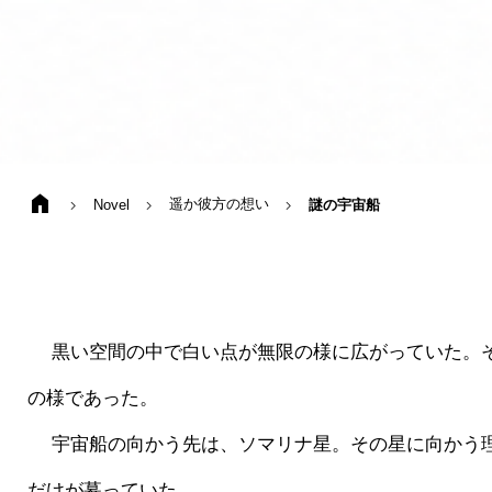
home
chevron_right
chevron_right
chevron_right
遥か彼方の想い
Novel
謎の宇宙船
 　黒い空間の中で白い点が無限の様に広がっていた。その広がる無限の空間の中に、一つの宇宙船が目的地に向かって進んでいた。それはまるで、大海に浮かぶ木の葉
の様であった。
 　宇宙船の向かう先は、ソマリナ星。その星に向かう理由は搭乗している男自身にも明確には分かっていなかった。ただ、そこに向かわなければならい、そんな気持ち
だけが募っていた。