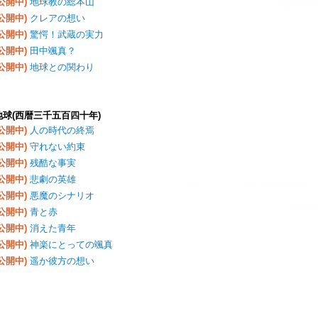
(公開中)
地球教の総本山
(公開中)
クレアの想い
(公開中)
驚愕！武蔵の実力
(公開中)
田中颯真？
(公開中)
地球との関わり
地球(西暦三千五百四十年)
(公開中)
人の時代の終焉
(公開中)
守れない約束
(公開中)
残酷な事実
(公開中)
悲劇の英雄
(公開中)
悪魔のシナリオ
(公開中)
青と赤
(公開中)
消えた青年
(公開中)
神楽にとっての颯真
(公開中)
遥か彼方の想い