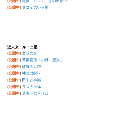
(公開中)
魔物「グレン」との出会い
(公開中)
タコ？のいる星
近未来 ルーニ星
(公開中)
文明の影
(公開中)
警察官僚「小野 慶次」
(公開中)
破滅の足跡
(公開中)
神楽財閥へ
(公開中)
田中と神楽
(公開中)
ラズの正体
(公開中)
過去への入り口