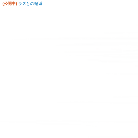
(公開中)
ラズとの邂逅