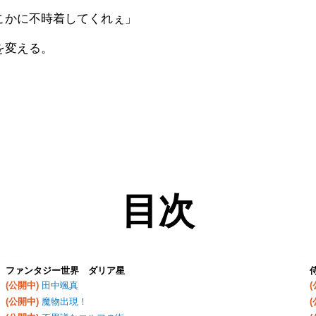
こかに不時着してくれぇ」
を変える。
目次
ファンタジー世界 ダリア星
(公開中)
田中颯真
(公開中)
魔物出現！