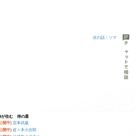
chat
次の話：ソマリナ星
チャットで相談
侍が住む 侍の星
(公開中)
宮本武蔵
(公開中)
佐々木小次郎