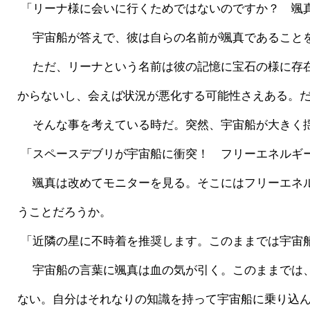
 「リーナ様に会いに行くためではないのですか？　颯
 　宇宙船が答えで、彼は自らの名前が颯真であること
 　ただ、リーナという名前は彼の記憶に宝石の様に存在していた。そう、彼女のためにソマリナに向かうのだ。リーナの身に危険が迫っていたるはずだ。救えるかは分
からないし、会えば状況が悪化する可能性さえある。
 　そんな事を考えている時だ。突然、宇宙船が大きく
 「スペースデブリが宇宙船に衝突！　フリーエネルギ
 　颯真は改めてモニターを見る。そこにはフリーエネルギーと書かれている、メーターの様なものがあったが、それが、勢いよく減少していた。燃料が漏れているとい
うことだろうか。
 「近隣の星に不時着を推奨します。このままでは宇宙
 　宇宙船の言葉に颯真は血の気が引く。このままでは、ソマリナに着けないだけでは無い。自らの命も危ないだろう。しかし、どうしても、緊急時の操作が思い浮かば
ない。自分はそれなりの知識を持って宇宙船に乗り込