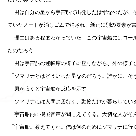
 　男は自分の星から宇宙船で出発したはずなのだが、その記憶も曖昧に思えた。それは、記憶が欠けていると言う次元ではない。例えるならば、自らの人生を書き綴っ
ていたノートが消しゴムで消され、新たに別の要素が
 　理由はある程度わかっていた。この宇宙船にはコールドスリープの機能があり、男はその機能を使い、長い眠りについていた。目覚める際に何かしらの不具合が起き
たのだろう。
 　男は宇宙船の運転席の椅子に座りながら、外の様子
 「ソマリナとはどういった星なのだろう。誰かに。そ
 　男が呟くと宇宙船が反応を示す。
 「ソマリナには人間は居なく、動物だけが暮らしてい
 　宇宙船内に機械音声が聞こえてくる。大切な人がそ
 「宇宙船。教えてくれ。俺は何のためにソマリナに行