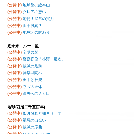
(公開中)
地球教の総本山
(公開中)
クレアの想い
(公開中)
驚愕！武蔵の実力
(公開中)
田中颯真？
(公開中)
地球との関わり
近未来 ルーニ星
(公開中)
文明の影
(公開中)
警察官僚「小野 慶次」
(公開中)
破滅の足跡
(公開中)
神楽財閥へ
(公開中)
田中と神楽
(公開中)
ラズの正体
(公開中)
過去への入り口
地球(西暦二千五百年)
(公開中)
如月颯真と如月リーナ
(公開中)
最悪の出会い
(公開中)
破滅の序曲
(公開中)
ひとときの幸せ