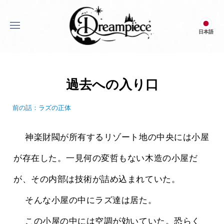
menu
日本語
Dream Piece
過去への入り口
前の話：ラズの正体
 　神楽財閥が所有するリゾート地の中央には小屋
が存在した。一見何の変哲もない木造の小屋だ
が、その内部は技術が詰め込まれていた。
 　そんな小屋の中にラズ達は居た。
 　この小屋の中には空調が効いていた。恐らく