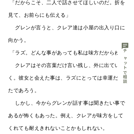
 「だからこそ、二人で話させてほしいのだ。折を
見て、お前らにも伝える」
 　グレンが言うと、クレア達は小屋の出入り口に
向かう。
chat
 「ラズ。どんな事があっても私は味方だからね」
チャットで相談
 　クレアはその言葉だけ言い残し、外に出てい
く。彼女と会えた事は、ラズにとっては幸運だっ
たであろう。
 　しかし、今からグレンが話す事は聞きたい事で
あるが怖くもあった。例え、クレアが味方をして
くれても耐えきれないことかもしれない。