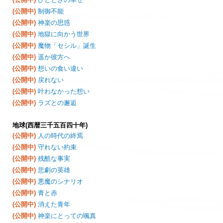
(公開中)
制御不能
(公開中)
神楽の思惑
(公開中)
地獄に向かう世界
(公開中)
魔物「セシル」誕生
(公開中)
遥か彼方へ
(公開中)
想いの食い違い
(公開中)
戻れない
(公開中)
叶わなかった想い
(公開中)
ラズとの邂逅
地球(西暦三千五百四十年)
(公開中)
人の時代の終焉
(公開中)
守れない約束
(公開中)
残酷な事実
(公開中)
悲劇の英雄
(公開中)
悪魔のシナリオ
(公開中)
青と赤
(公開中)
消えた青年
(公開中)
神楽にとっての颯真