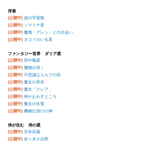
序章
(公開中)
謎の宇宙船
(公開中)
ソマリナ星
(公開中)
魔物「グレン」との出会い
(公開中)
タコ？のいる星
ファンタジー世界 ダリア星
(公開中)
田中颯真
(公開中)
魔物出現！
(公開中)
不思議なエルフの街
(公開中)
魔女の存在
(公開中)
魔女「クレア」
(公開中)
神がおわすところ
(公開中)
魔女の生贄
(公開中)
機械仕掛けの神
侍が住む 侍の星
(公開中)
宮本武蔵
(公開中)
佐々木小次郎