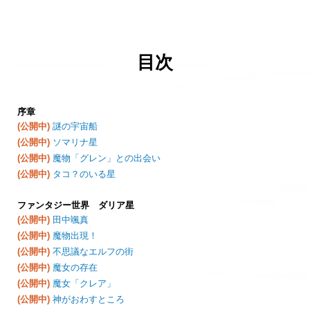
目次
序章
(公開中)
謎の宇宙船
(公開中)
ソマリナ星
(公開中)
魔物「グレン」との出会い
(公開中)
タコ？のいる星
ファンタジー世界 ダリア星
(公開中)
田中颯真
(公開中)
魔物出現！
(公開中)
不思議なエルフの街
(公開中)
魔女の存在
(公開中)
魔女「クレア」
(公開中)
神がおわすところ