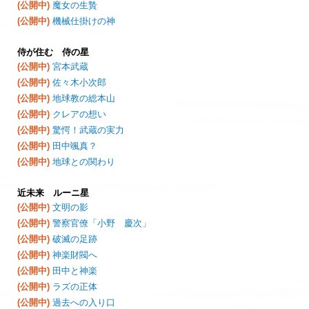
(公開中)
魔女の生贄
(公開中)
機械仕掛けの神
侍が住む 侍の星
(公開中)
宮本武蔵
(公開中)
佐々木小次郎
(公開中)
地球教の総本山
(公開中)
クレアの想い
(公開中)
驚愕！武蔵の実力
(公開中)
田中颯真？
(公開中)
地球との関わり
近未来 ルーニ星
(公開中)
文明の影
(公開中)
警察官僚「小野 慶次」
(公開中)
破滅の足跡
(公開中)
神楽財閥へ
(公開中)
田中と神楽
(公開中)
ラズの正体
(公開中)
過去への入り口