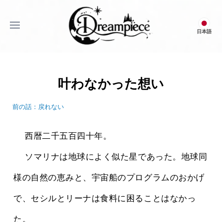
menu
日本語
Dream Piece
叶わなかった想い
前の話：戻れない
 　西暦二千五百四十年。
 　ソマリナは地球によく似た星であった。地球同
様の自然の恵みと、宇宙船のプログラムのおかげ
で、セシルとリーナは食料に困ることはなかっ
た。