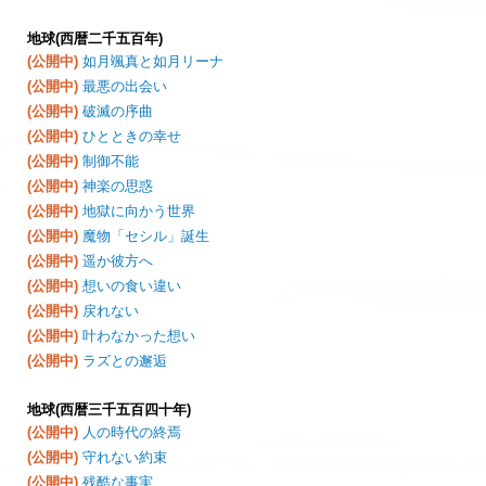
地球(西暦二千五百年)
(公開中)
如月颯真と如月リーナ
(公開中)
最悪の出会い
(公開中)
破滅の序曲
(公開中)
ひとときの幸せ
(公開中)
制御不能
(公開中)
神楽の思惑
(公開中)
地獄に向かう世界
(公開中)
魔物「セシル」誕生
(公開中)
遥か彼方へ
(公開中)
想いの食い違い
(公開中)
戻れない
(公開中)
叶わなかった想い
(公開中)
ラズとの邂逅
地球(西暦三千五百四十年)
(公開中)
人の時代の終焉
(公開中)
守れない約束
(公開中)
残酷な事実